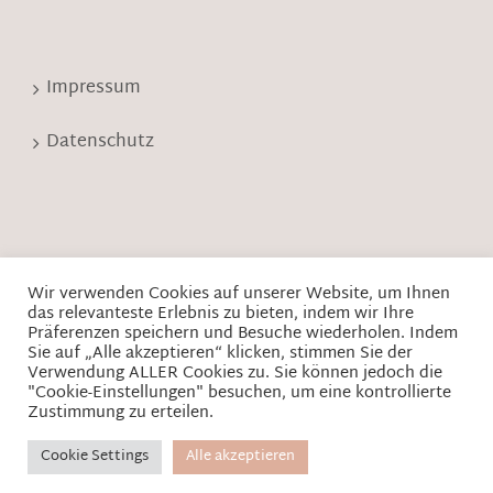
Impressum
Datenschutz
Wir verwenden Cookies auf unserer Website, um Ihnen
das relevanteste Erlebnis zu bieten, indem wir Ihre
Präferenzen speichern und Besuche wiederholen. Indem
Sie auf „Alle akzeptieren“ klicken, stimmen Sie der
Verwendung ALLER Cookies zu. Sie können jedoch die
© Copyright 2013 -
2026 | Feinkost Lupper - Viktualienmarkt.
"Cookie-Einstellungen" besuchen, um eine kontrollierte
Zustimmung zu erteilen.
| All Rights Reserved | Design by
IP
Cookie Settings
Alle akzeptieren
Instagram