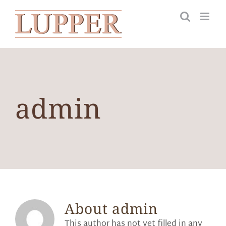
Skip
to
content
admin
About
admin
This author has not yet filled in any